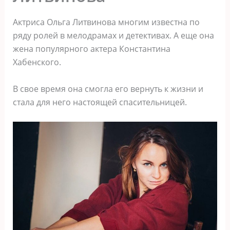
Актриса Ольга Литвинова многим известна по
ряду ролей в мелодрамах и детективах. А еще она
жена популярного актера Константина
Хабенского.
В свое время она смогла его вернуть к жизни и
стала для него настоящей спасительницей.