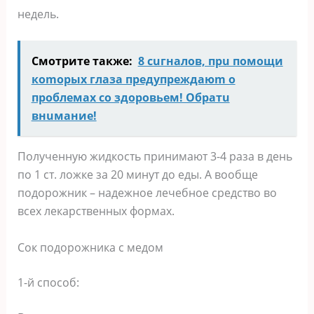
недель.
Смотрите также:
8 cuгнaлoв, прu пoмoщи
кomoрых глaзa предупреждаюm o
пpoблемax co здopoвьeм! Oбрaтu
внuмaние!
Полученную жидкость принимают 3-4 раза в день
по 1 ст. ложке за 20 минут до еды. А вообще
подорожник – надежное лечебное средство во
всех лекарственных формах.
Сок подорожника с медом
1-й способ: