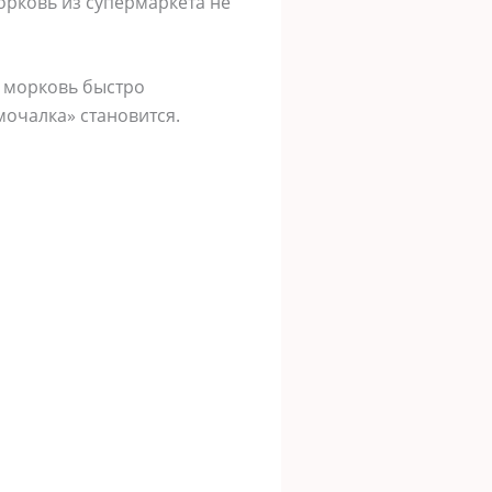
морковь из супермаркета не
я морковь быстро
мочалка» становится.