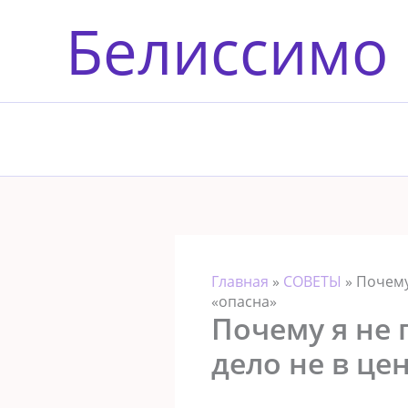
Перейти
Белиссимо
к
содержимому
Главная
»
СОВЕТЫ
»
Почему
«опасна»
Почему я не
дело не в це