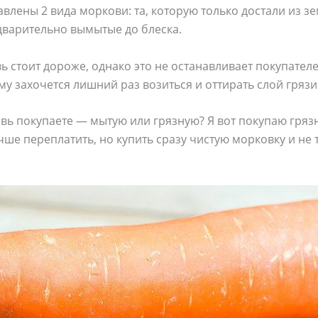
влены 2 вида моркови: та, которую только достали из з
дварительно вымытые до блеска.
ь стоит дороже, однако это не останавливает покупателе
му захочется лишний раз возиться и оттирать слой грязи
вь покупаете — мытую или грязную? Я вот покупаю гряз
чше переплатить, но купить сразу чистую морковку и не 