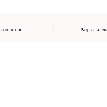
Смешала минералку, фарш — и на ночь в холодильник. Котлеты, которые удивили: сочные, пышные и вкуснее «обычных»