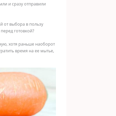
емли и сразу отправили
й от выбора в пользу
 перед готовкой?
ную, хотя раньше наоборот
тратить время на ее мытье,