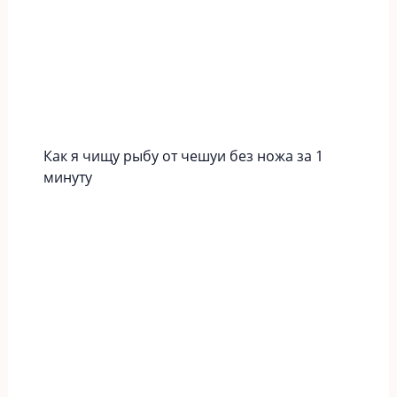
Как я чищу рыбу от чешуи без ножа за 1
минуту