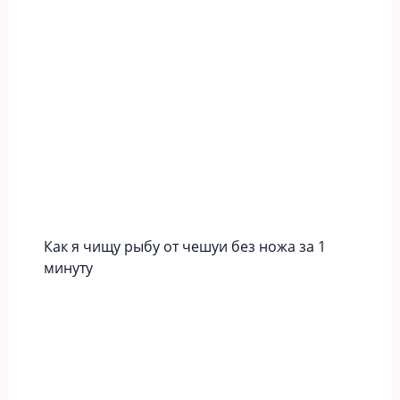
Как я чищу рыбу от чешуи без ножа за 1
минуту