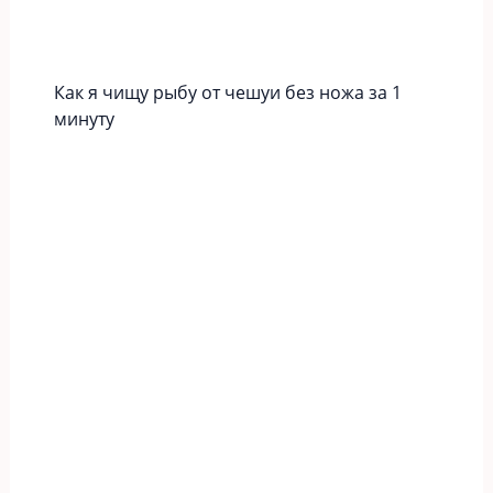
Как я чищу рыбу от чешуи без ножа за 1
минуту