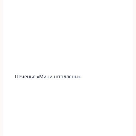
Печенье «Мини-штоллены»