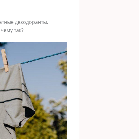
атные дезодоранты.
очему так?