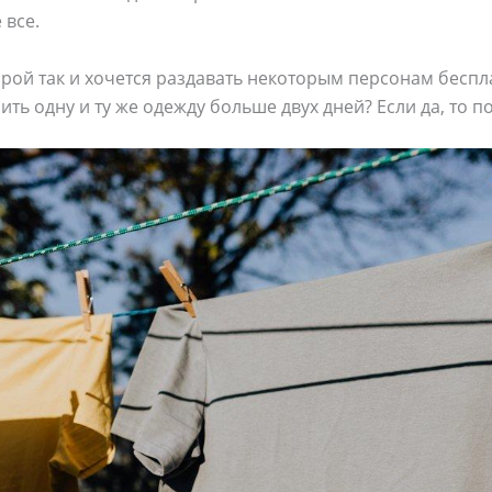
 все.
рой так и хочется раздавать некоторым персонам беспл
сить одну и ту же одежду больше двух дней? Если да, то п