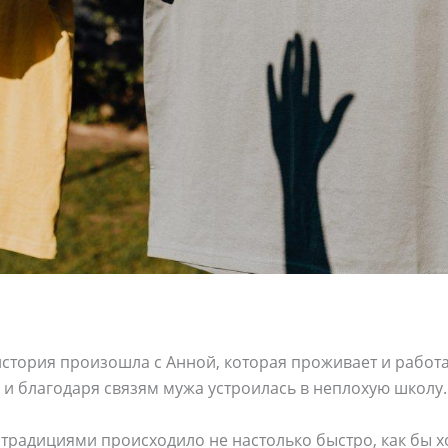
стория произошла с Анной, которая проживает и работа
и благодаря связям мужа устроилась в неплохую школу.
традициями происходило не настолько быстро, как бы х