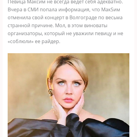
Певица Максим не всегда ведет себя адекватно.
Вчера в СМИ попала информация, что МакSим
отменила свой концерт в Волгограде по весьма
странной причине. Мол, в этом виноваты
организаторы, который не уважили певицу и не
«соблюли» ее райдер.