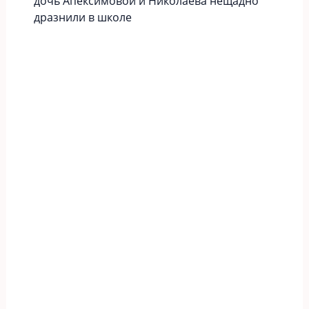
дочь Апексимовой и Николаева нещадно
дразнили в школе