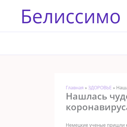
Перейти
Белиссимо
к
содержимому
Главная
»
ЗДОРОВЬЕ
»
Нашл
Нашлась чудо
коронавируса
Немецкие ученые пришли к