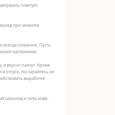
автракать советует
ериод при нехватке
о всегда солнечно. Пусть
нимают настроение.
, и вкусно пахнут. Кроме
 в отпуск, постарайтесь не
особствовать выработке
ный шоколад и пить кофе.