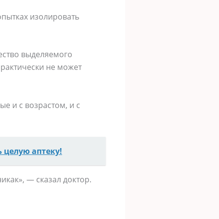
опытках изолировать
ество выделяемого
практически не может
е и с возрастом, и с
 целую аптеку!
икак», — сказал доктор.