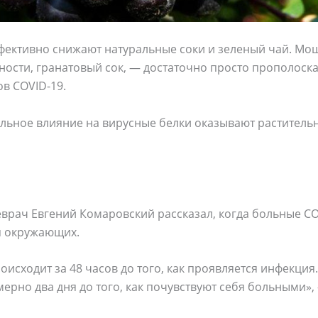
фективно снижают натуральные соки и зеленый чай. М
тности, гранатовый сок, — достаточно просто прополоска
ов COVID-19.
ельное влияние на вирусные белки оказывают раститель
врач Евгений Комаровский рассказал, когда больные C
я окружающих.
оисходит за 48 часов до того, как проявляется инфекция.
рно два дня до того, как почувствуют себя больными»,