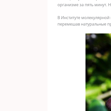
организме за пять минут. 
В Институте молекулярной
перемешав натуральные пр