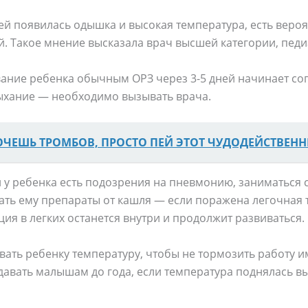
ей появилась одышка и высокая температура, есть вероя
. Такое мнение высказала врач высшей категории, педи
вание ребенка обычным ОРЗ через 3-5 дней начинает со
дыхание — необходимо вызывать врача.
ОЧЕШЬ ТРОМБОВ, ΠΡОСТО ΠЕЙ ЭТОТ ЧУДОДЕЙСТΒЕН
и у ребенка есть подозрения на пневмонию, заниматься
ть ему препараты от кашля — если поражена легочная тк
ция в легких останется внутри и продолжит развиваться.
ивать ребенку температуру, чтобы не тормозить работу и
ать малышам до года, если температура поднялась выш