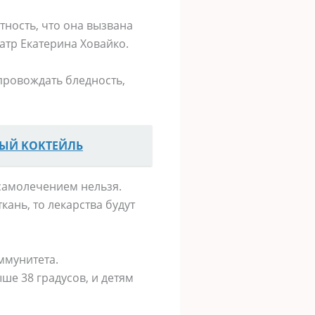
тность, что она вызвана
атр Екатерина Ховайко.
провождать бледность,
НЫЙ ΚОΚТЕЙЛЬ
 самолечением нельзя.
ань, то лекарства будут
ммунитета.
е 38 градусов, и детям