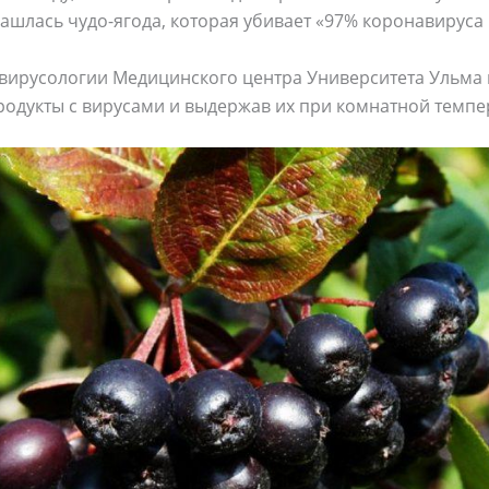
Нашлась чудо-ягода, которая убивает «97% коронавируса 
 вирусологии Медицинского центра Университета Ульма 
одукты с вирусами и выдержав их при комнатной темпе