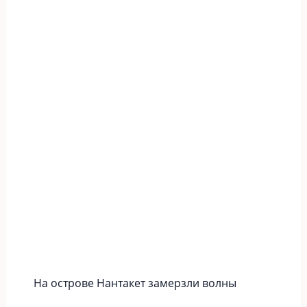
На острове Нантакет замерзли волны