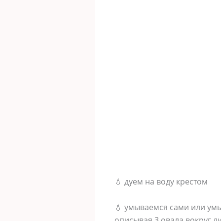
💧 дуем на воду крестом
💧 умываемся сами или ум
описывая 3 овала вокруг л