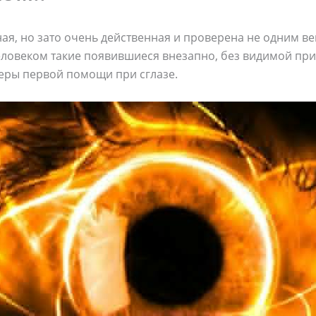
ая, но зато очень действенная и проверена не одним в
еловеком такие появившиеся внезапно, без видимой при
еры первой помощи при сглазе.