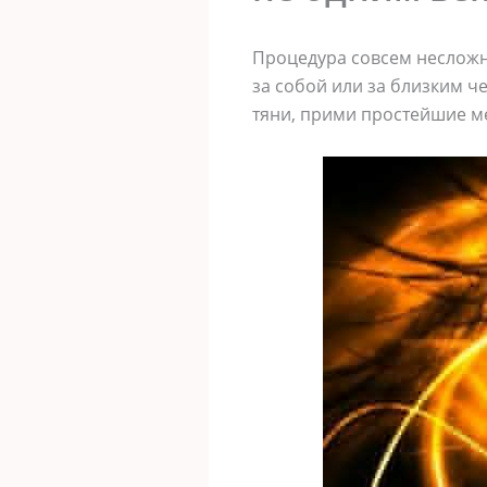
Процедура совсем несложн
за собой или за близким ч
тяни, прими простейшие м