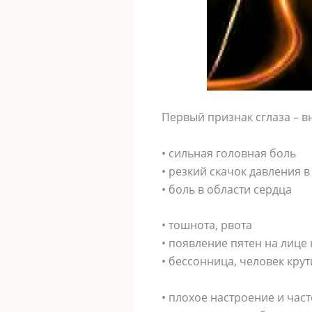
Первый признак сглаза – в
• сильная головная боль
• резкий скачок давления 
• боль в области сердца
• тошнота, рвота
• появление пятен на лице 
• бессонница, человек кру
• плохое настроение и час