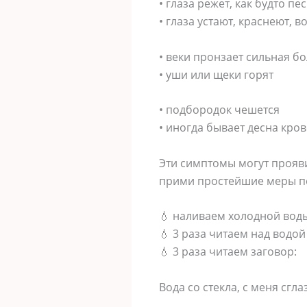
• глаза режет, как будто п
• глаза устают, краснеют, 
• веки пронзает сильная б
• уши или щеки горят
• подбородок чешется
• иногда бывает десна кро
Эти симптомы могут проявит
прими простейшие меры п
💧 наливаем холодной воды
💧 3 раза читаем над водо
💧 3 раза читаем заговор:
Вода со стекла, с меня сгла