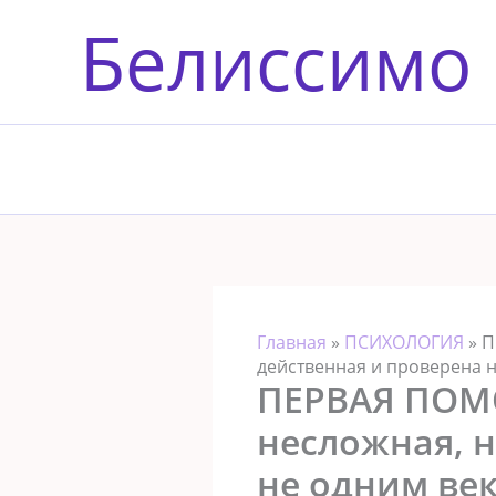
Перейти
Белиссимо
к
содержимому
Главная
»
ПСИХОЛОГИЯ
»
П
действенная и проверена н
ПЕРВАЯ ПОМО
несложная, н
не одним век