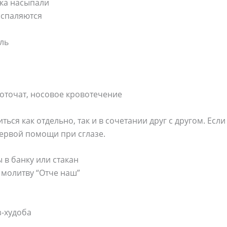
еска насыпали
воспаляются
оль
воточат, носовое кровотечение
ься как отдельно, так и в сочетании друг с другом. Если 
ервой помощи при сглазе.
 в банку или стакан
й молитву “Отче наш”
з-худоба