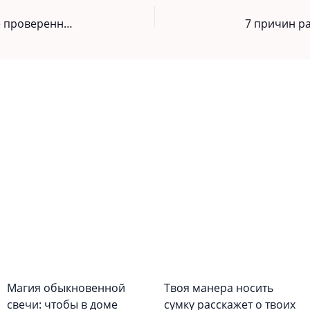
Лечение соком лопуха — старое проверенное средство
7 причин ра
Магия обыкновенной
Твоя манера носить
свечи: чтобы в доме
сумку расскажет о твоих