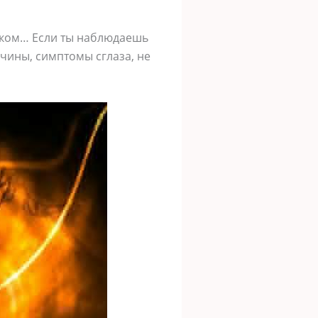
еком… Если ты наблюдаешь
чины, симптомы сглаза, не