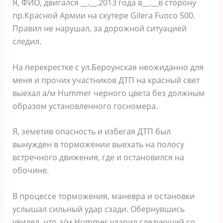
Я, ФИО, двигался __.__.2013 года в__.__в сторону
пр.Красной Армии на скутере Gilera Fuoco 500.
Правил не нарушал, за дорожной ситуацией
следил.
На перекрестке с ул.Бероунская неожиданно для
меня и прочих участников ДТП на красный свет
выехал а/м Hummer черного цвета без должным
образом установленного госномера.
Я, земетив опасность и избегая ДТП был
вынужден в торможении выехать на полосу
встречного движения, где и остановился на
обочине.
В процессе торможения, маневра и остановки
услышал сильный удар сзади. Обернувшись
увидел, что а/м Hummer ударил следующий со