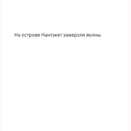
На острове Нантакет замерзли волны