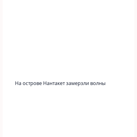
На острове Нантакет замерзли волны