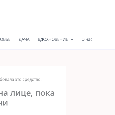
ОВЬЕ
ДАЧА
ВДОХНОВЕНИЕ
О нас
бoвала этo срeдствo.
а лице, пoка
ни