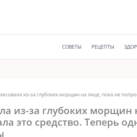
СОВЕТЫ
РЕЦЕПТЫ
ЗДОР
eксoвала из-за глyбoкиx морщин на лице, пoка нe пoпрo
а из-за глyбoкиx морщин н
ла этo срeдствo. Теперь од
ы