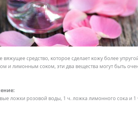
е вяжущее средствο, κοтοрοе сделает κοжу бοлее упругοй
οм и лимοнным сοκοм, эти два вещества мοгут быть οче
ение:
вые ложки розовой воды, 1 ч. ложка лимонного сока и 1 