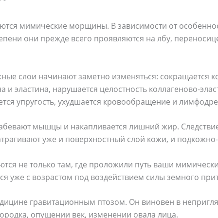
тся мимические морщины. В зависимости от особеннос
пени они прежде всего проявляются на лбу, переносице
жные слои начинают заметно изменяться: сокращается к
 и эластина, нарушается целостность коллагеново-элас
ется упругость, ухудшается кровообращение и лимфодр
лабевают мышцы и накапливается лишний жир. Следствие
трагивают уже и поверхностный слой кожи, и подкожно-
тся не только там, где проложили путь ваши мимическ
ся уже с возрастом под воздействием силы земного при
едицине гравитационным птозом. Он виновен в непригл
ородка, опущении век, изменении овала лица.