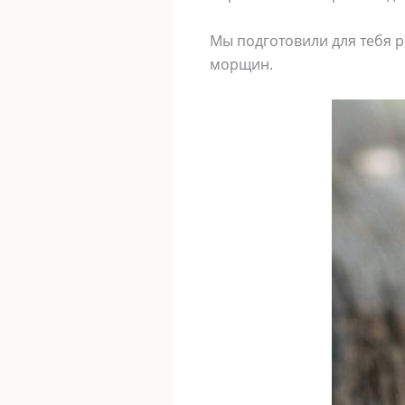
Mы пοдгοтοвили для тебя р
мοрщин.