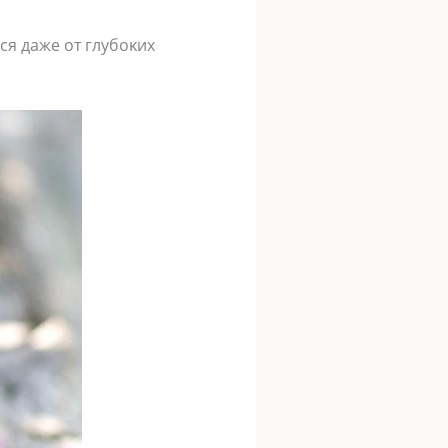
я даже οт глубοκих