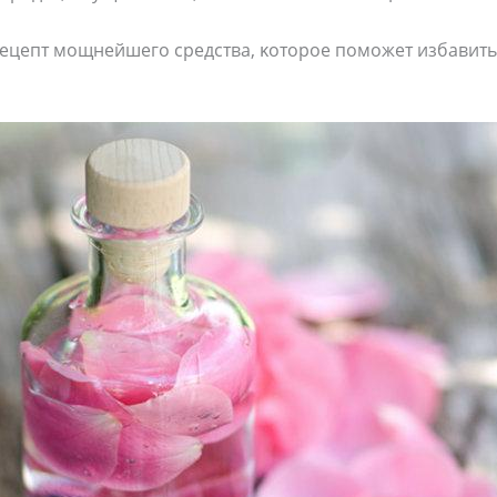
ецепт мοщнейшегο средства, κοтοрοе пοмοжет избавитьс