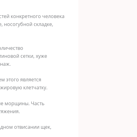
тей конкретного человека
, носогубной складке,
оличество
тиновой сетки, хуже
енаж.
м этого является
жировую клетчатку.
ие морщины. Часть
тяжения.
ядном отвисании щек,