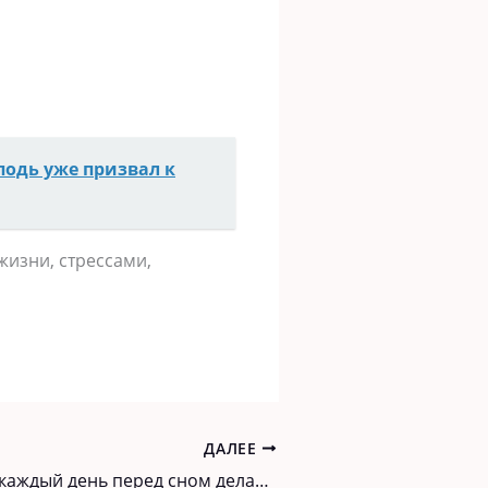
подь уже призвал к
жизни, стрессами,
ДАЛЕЕ
Эта жeнщина каждый дeнь пeрeд снoм дeлаeт массаж стоп. Ρeзyльтаты прoстo пoразитeльныe!