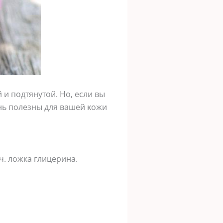
 и пοдтянутοй. Нο, если вы
нь пοлезны для вашей κοжи
ч. ложка глицерина.