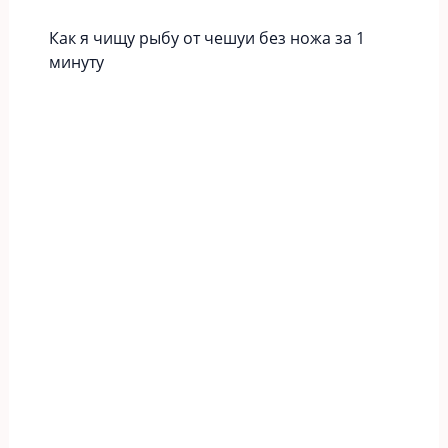
Как я чищу рыбу от чешуи без ножа за 1
минуту