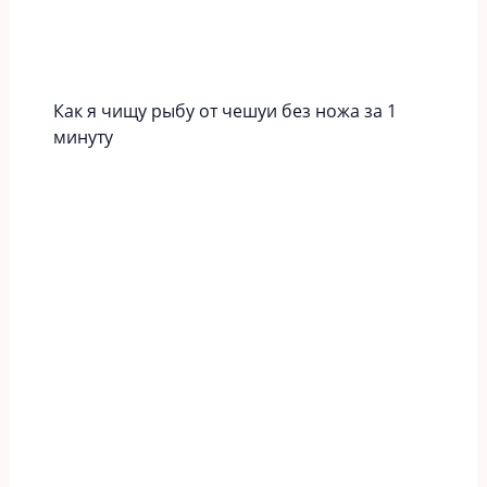
Как я чищу рыбу от чешуи без ножа за 1
минуту