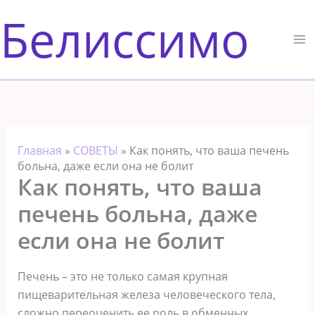
Перейти
Белиссимо
к
содержимому
Главная
»
СОВЕТЫ
»
Как понять, что ваша печень
больна, даже если она не болит
Как понять, что ваша
печень больна, даже
если она не болит
Печень – это не только самая крупная
пищеварительная железа человеческого тела,
сложно переоценить ее роль в обменных