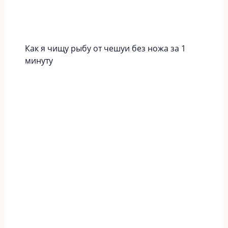
Как я чищу рыбу от чешуи без ножа за 1
минуту