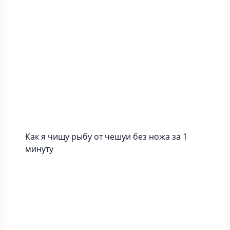
Как я чищу рыбу от чешуи без ножа за 1
минуту