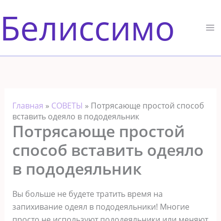
Перейти
Белиссимо
к
содержимому
Главная
»
СОВЕТЫ
»
Потрясающе простой способ
вставить одеяло в пододеяльник
Потрясающе простой
способ вставить одеяло
в пододеяльник
Вы больше не будете тратить время на
запихивание одеял в пододеяльники! Многие
просто не используют пододеяльники или меняют