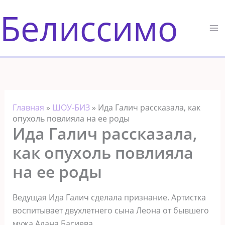
Перейти
Белиссимо
к
содержимому
Главная
»
ШОУ-БИЗ
»
Ида Галич рассказала, как
опухоль повлияла на ее роды
Ида Галич рассказала,
как опухоль повлияла
на ее роды
Ведущая Ида Галич сделала признание. Артистка
воспитывает двухлетнего сына Леона от бывшего
мужа Алана Басиева.