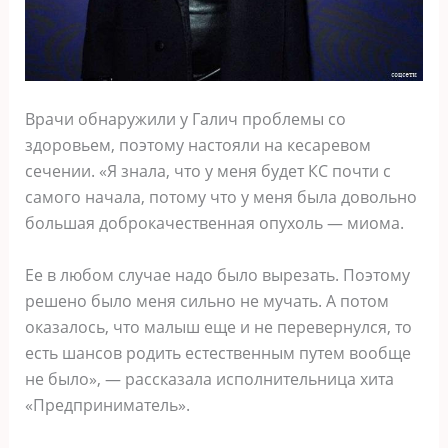
Врачи обнаружили у Галич проблемы со
здоровьем, поэтому настояли на кесаревом
сечении. «Я знала, что у меня будет КС почти с
самого начала, потому что у меня была довольно
большая доброкачественная опухоль — миома.
Ее в любом случае надо было вырезать. Поэтому
решено было меня сильно не мучать. А потом
оказалось, что малыш еще и не перевернулся, то
есть шансов родить естественным путем вообще
не было», — рассказала исполнительница хита
«Предприниматель».