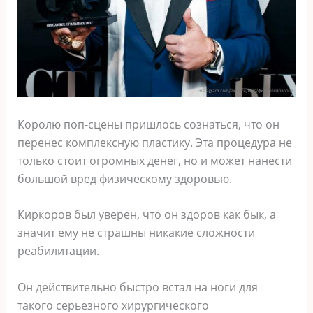
Королю поп-сцены пришлось сознаться, что он
перенес комплексную пластику. Эта процедура не
только стоит огромных денег, но и может нанести
большой вред физическому здоровью.
Киркоров был уверен, что он здоров как бык, а
значит ему не страшны никакие сложности
реабилитации.
Он действительно быстро встал на ноги для
такого серьезного хирургического