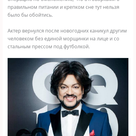
правильном питании и крепком сне тут нельзя
было бы обойтись.
Актер вернулся после новогодних каникул другим
человеком без единой морщинки на лице и со
стальным прессом под футболкой.