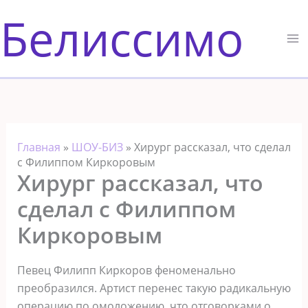
Перейти
Белиссимо
к
содержимому
Главная
»
ШОУ-БИЗ
»
Хирург рассказал, что сделал
с Филиппом Киркоровым
Хирург рассказал, что
сделал с Филиппом
Киркоровым
Певец Филипп Киркоров феноменально
преобразился. Артист перенес такую радикальную
операцию по омоложению, что отговорками о