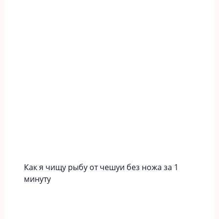
Как я чищу рыбу от чешуи без ножа за 1
минуту