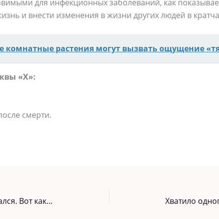
звимыми для инфекционных заболеваний, как показывае
изнь и внести изменения в жизни других людей в кратч
е комнатные растения могут вызвать ощущение «т
квы «X»:
 после смерти.
Если гости ушли, а осадочек остался. Вот как почистить свой дом!