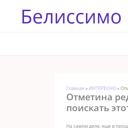
Перейти
Белиссимо
к
содержимому
Главная
»
ИНТЕРЕСНО
»
Отм
Отметина ре
поискать этот
На самом деле, еще в прош