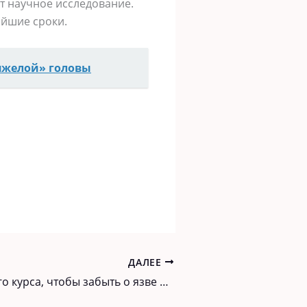
т научное исследование.
айшие сроки.
яжелой» головы
ДАЛЕЕ
Хватило одного курса, чтобы забыть о язве 12-перстной кишки, и рецепт совсем простой