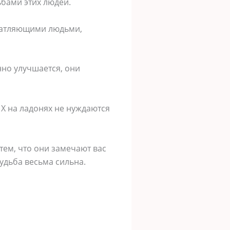
ьбами этих людей.
ечатляющими людьми,
нно улучшается, они
» X на ладонях не нуждаются
тем, что они замечают вас
судьба весьма сильна.