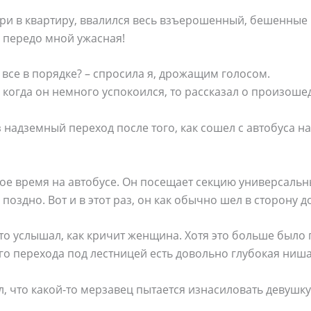
ери в квартиру, ввалился весь взъерошенный, бешенные г
 передо мной ужасная!
все в порядке? – спросила я, дрожащим голосом.
И когда он немного успокоился, то рассказал о произош
 надземный переход после того, как сошел с автобуса на
акое время на автобусе. Он посещает секцию универсальн
оздно. Вот и в этот раз, он как обычно шел в сторону д
 то услышал, как кричит женщина. Хотя это больше было 
ого перехода под лестницей есть довольно глубокая ниша
, что какой-то мерзавец пытается изнасиловать девушку,