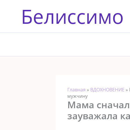
Перейти
Белиссимо
к
содержимому
Главная
»
ВДОХНОВЕНИЕ
»
мужчину
Мама сначала
зауважала к