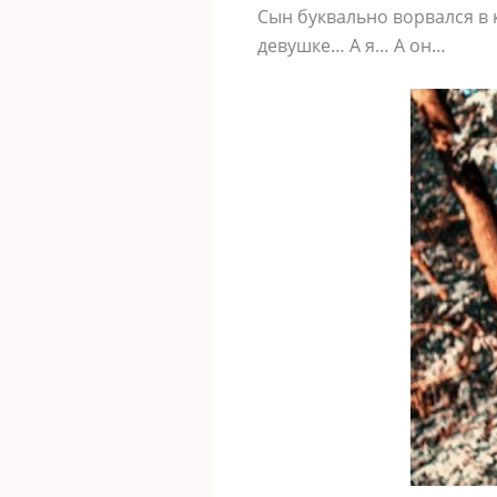
Сын буквально ворвался в 
девушке… А я… А он…