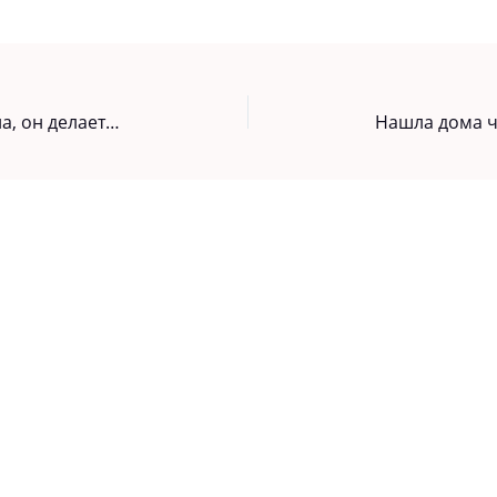
Если мужчине не нужна женщина, он делает с ней эти 5 вещей