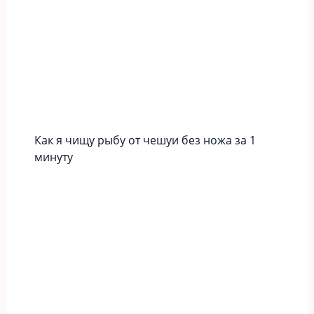
Как я чищу рыбу от чешуи без ножа за 1
минуту