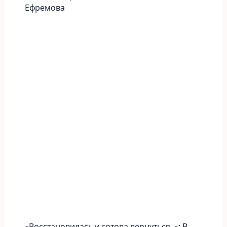
Ефремова
«Вoccтaновилась и готова вернуться..»: В