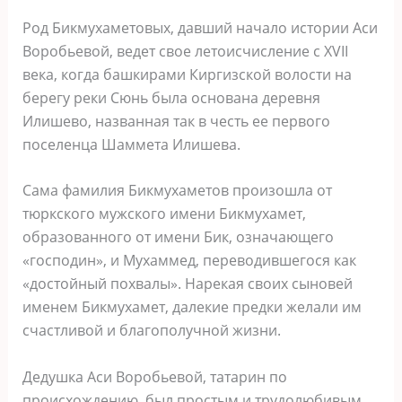
Род Бикмухаметовых, давший начало истории Аси
Воробьевой, ведет свое летоисчисление с XVII
века, когда башкирами Киргизской волости на
берегу реки Сюнь была основана деревня
Илишево, названная так в честь ее первого
поселенца Шаммета Илишева.
Сама фамилия Бикмухаметов произошла от
тюркского мужского имени Бикмухамет,
образованного от имени Бик, означающего
«господин», и Мухаммед, переводившегося как
«достойный похвалы». Нарекая своих сыновей
именем Бикмухамет, далекие предки желали им
счастливой и благополучной жизни.
Дедушка Аси Воробьевой, татарин по
происхождению, был простым и трудолюбивым