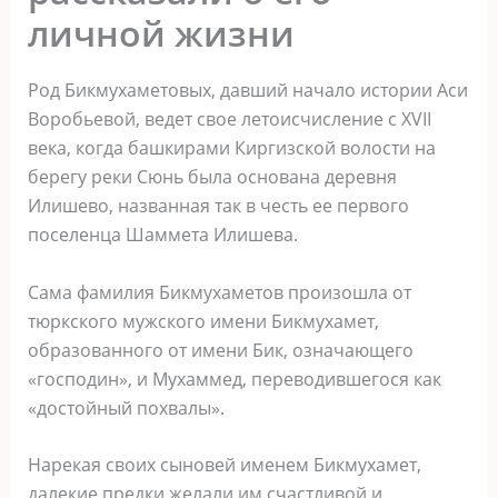
личной жизни
Род Бикмухаметовых, давший начало истории Аси
Воробьевой, ведет свое летоисчисление с XVII
века, когда башкирами Киргизской волости на
берегу реки Сюнь была основана деревня
Илишево, названная так в честь ее первого
поселенца Шаммета Илишева.
Сама фамилия Бикмухаметов произошла от
тюркского мужского имени Бикмухамет,
образованного от имени Бик, означающего
«господин», и Мухаммед, переводившегося как
«достойный похвалы».
Нарекая своих сыновей именем Бикмухамет,
далекие предки желали им счастливой и