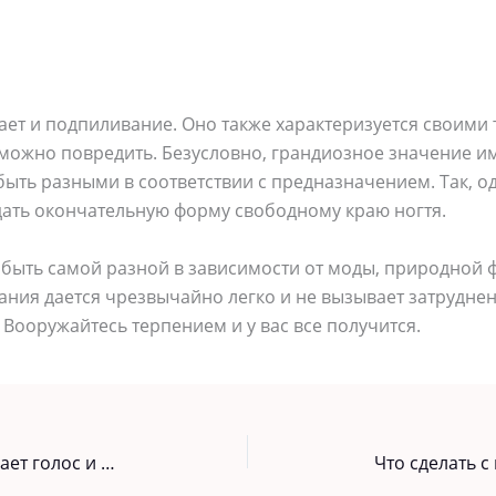
ет и подпиливание. Оно также характеризуется своими 
 можно повредить. Безусловно, грандиозное значение им
ыть разными в соответствии с предназначением. Так, од
дать окончательную форму свободному краю ногтя.
быть самой разной в зависимости от моды, природной ф
ния дается чрезвычайно легко и не вызывает затруднен
 Вооружайтесь терпением и у вас все получится.
У вас часто болит горло, пропадает голос и мучает кашель? Вот как избавиться от этих проблем за ночь, просто и легко!