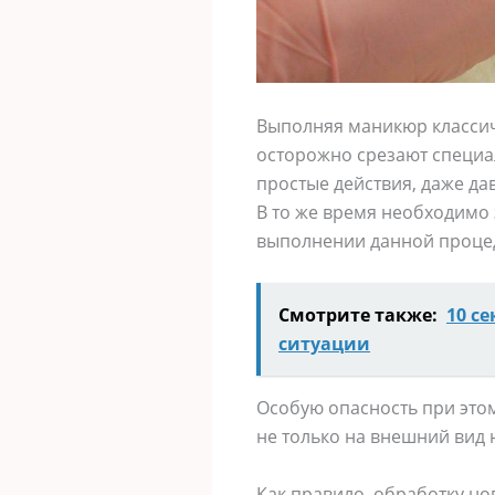
Выполняя маникюр классиче
осторожно срезают специ
простые действия, даже д
В то же время необходимо 
выполнении данной процед
Смотрите также:
10 с
ситуации
Особую опасность при этом
не только на внешний вид н
Как правило, обработку но