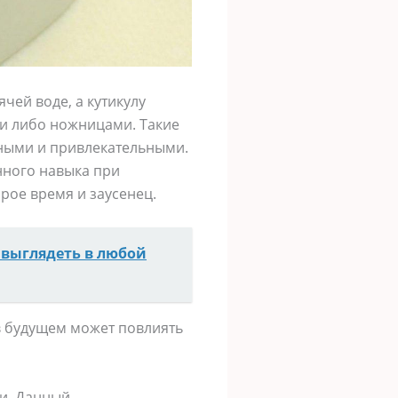
чей воде, а кутикулу
и либо ножницами. Такие
нными и привлекательными.
нного навыка при
рое время и заусенец.
о выглядеть в любой
в будущем может повлиять
ши. Данный