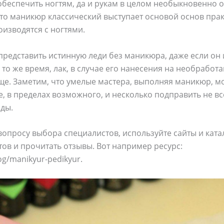
обеспечить ногтям, да и рукам в целом необыкновенно о
что маникюр классический выступает основой основ пра
изводятся с ногтями.
редставить истинную леди без маникюра, даже если он
 то же время, лак, в случае его нанесения на необработ
е. Заметим, что умелые мастера, выполняя маникюр, мо
е, в пределах возможного, и несколько подправить не в
оды.
вопросу выбора специалистов, используйте сайты и ката
тов и прочитать отзывы. Вот например ресурс:
og/manikyur-pedikyur.