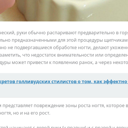
ский, руки обычно распаривают предварительно в горя
ально предназначенными для этой процедуры щипчикам
авно не подвергавшиеся обработке ногти, делают ухоже
заметить, что недостаток внимательности или определе
уры может привести к появлению ранок, а через некото
екретов голливудских стилистов о том, как эффектн
 представляет повреждение зоны роста ногтя, которое 
огтя, но и на его рост.
гтей начинают с левой руки (у правши) и с правой у лев