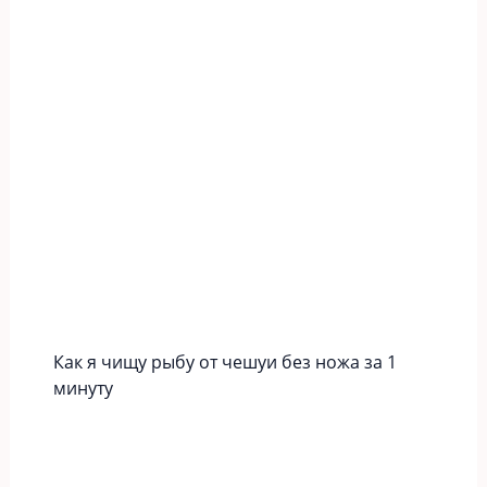
Как я чищу рыбу от чешуи без ножа за 1
минуту