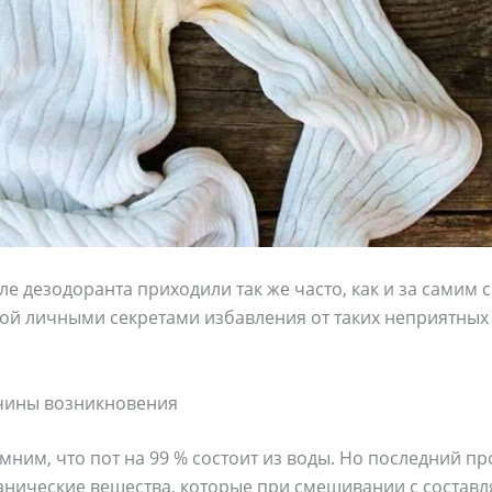
сле дезодоранта приходили так же часто, как и за самим
ой личными секретами избавления от таких неприятных с
ичины возникновения
ним, что пот на 99 % состоит из воды. Но последний пр
анические вещества, которые при смешивании с соста