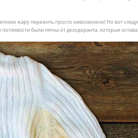
 летнюю жару пережить просто невозможно! Но вот сле
 потливости были пятна от дезодоранта, которые остава