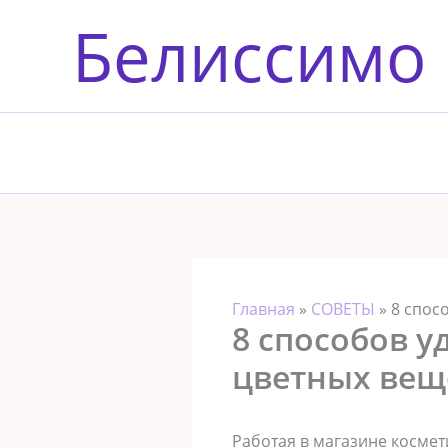
Перейти
Белиссимо
к
содержимому
Главная
»
СОВЕТЫ
»
8 спос
8 способов у
цветных вещ
Работая в магазине космети