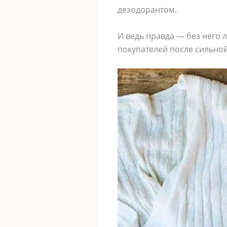
дезодорантом.
И ведь правда — без него
покупателей после сильной