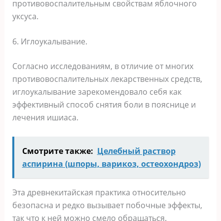
противовоспалительным свойствам яблочного
уксуса.
6. Иглоукалывание.
Согласно исследованиям, в отличие от многих
противовоспалительных лекарственных средств,
иглоукалывание зарекомендовало себя как
эффективный способ снятия боли в пояснице и
лечения ишиаса.
Смотрите также:
Цeлeбный pacтвop
acпиpинa (шпopы, вapикoз, ocтeoхoндpoз)
Эта древнекитайская практика относительно
безопасна и редко вызывает побочные эффекты,
так что к ней можно смело обращаться.