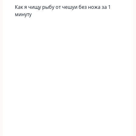
Как я чищу рыбу от чешуи без ножа за 1
минуту