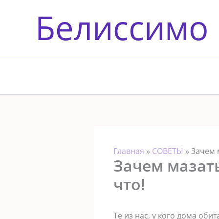
Перейти
Белиссимо
к
содержимому
Главная
»
СОВЕТЫ
»
Зачем 
Зачем мазат
что!
Те из нас, у кого дома оби