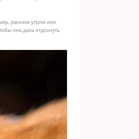
мер, ранним утром или
чтобы она дала отдохнуть