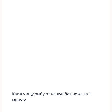
Как я чищу рыбу от чешуи без ножа за 1
минуту