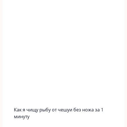
Как я чищу рыбу от чешуи без ножа за 1
минуту