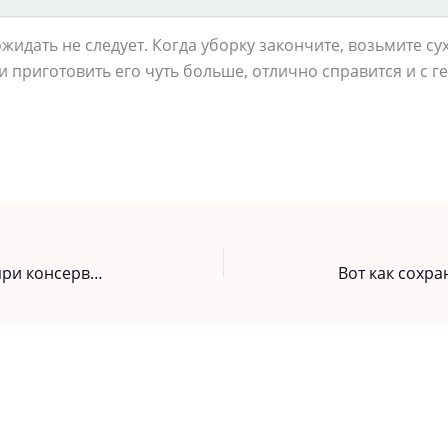
жидать не следует. Когда уборку закончите, возьмите су
ли приготовить его чуть больше, отлично справится и с 
Вот чем можно заменить уксус при консервации огурцов и помидоров