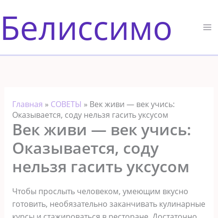
Перейти
Белиссимо
к
содержимому
Главная
»
СОВЕТЫ
»
Век живи — век учись:
Оказывается, соду нельзя гасить уксусом
Век живи — век учись:
Оказывается, соду
нельзя гасить уксусом
Чтобы прослыть человеком, умеющим вкусно
готовить, необязательно заканчивать кулинарные
курсы и стажироваться в ресторане. Достаточно