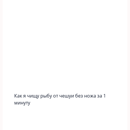
Как я чищу рыбу от чешуи без ножа за 1
минуту