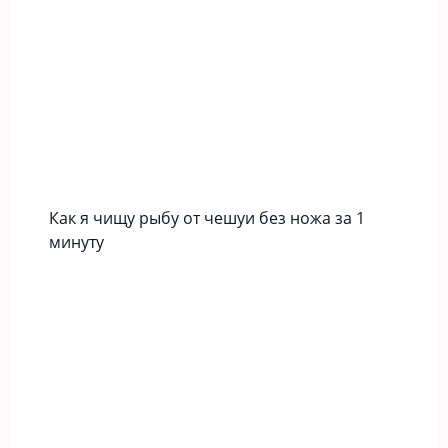
Как я чищу рыбу от чешуи без ножа за 1
минуту