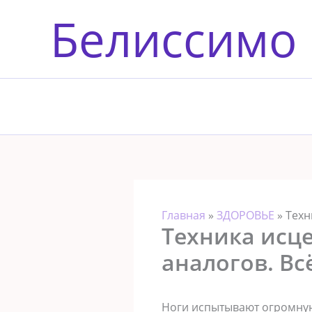
Перейти
Белиссимо
к
содержимому
Главная
»
ЗДОРОВЬЕ
»
Техн
Техника исце
аналогов. Вс
Ноги испытывают огромную 