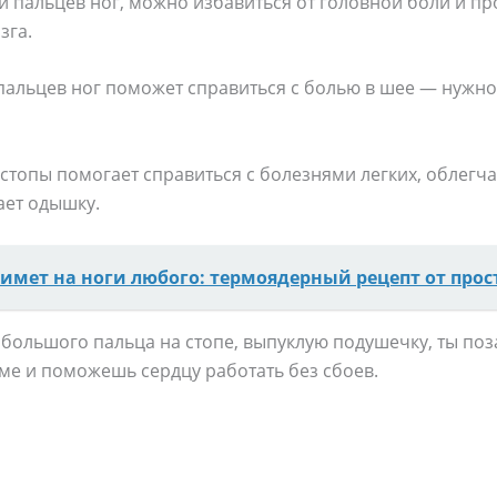
и пальцев ног, можно избавиться от головной боли и п
зга.
пальцев ног поможет справиться с болью в шее — нужно
 стопы помогает справиться с болезнями легких, облегч
ает одышку.
имет на ноги любого: термоядерный рецепт от про
 большого пальца на стопе, выпуклую подушечку, ты по
ме и поможешь сердцу работать без сбоев.