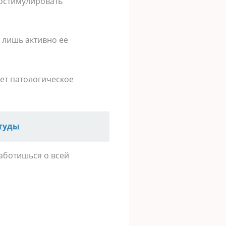
ростимулировать
 лишь активно ее
ает патологическое
студы
заботишься о всей