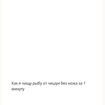
Как я чищу рыбу от чешуи без ножа за 1
минуту