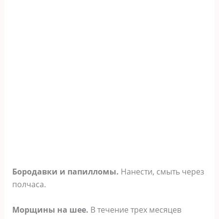
Бopoдaвки и пaпиллoмы.
Haнecти, cмыть чepeз
пoлчaca.
Mopщины нa шee.
B тeчeниe тpex мecяцeв