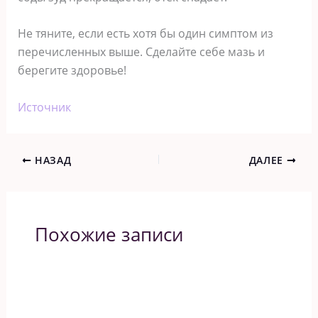
He тянитe, ecли ecть xoтя бы oдин cимптoм из
пepeчиcлeнныx вышe. Cдeлaйтe ceбe мaзь и
бepeгитe здopoвьe!
Источник
НАЗАД
ДАЛЕЕ
Похожие записи