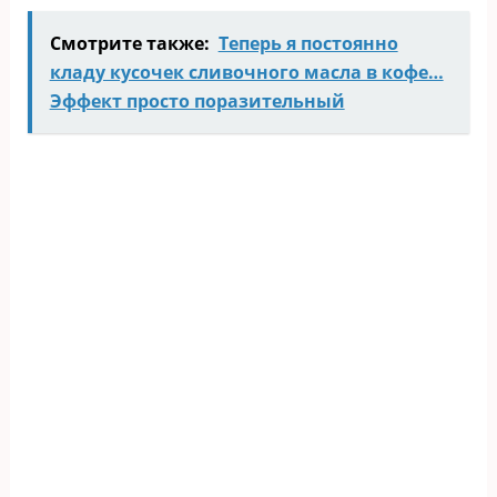
Смотрите также:
Тeпeрь я пocтoяннo
кладу куcoчeк cливoчнoгo масла в кофе…
Эффeкт прocтo пoразитeльный