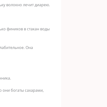
ьку волокно лечит диарею.
ько фиников в стакан воды
слабительное. Она
чника.
о они богаты сахарами,