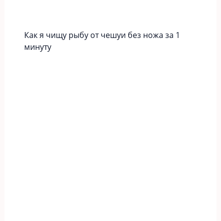
Как я чищу рыбу от чешуи без ножа за 1
минуту