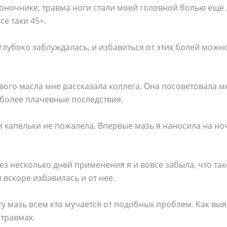
воночнике, травма ноги стали моей головной болью еще 
се таки 45+.
я глубоко заблуждалась, и избавиться от этих болей можн
вого масла мне рассказала коллега. Она посоветовала 
 более плачевные последствия.
 капельки не пожалела. Впервые мазь я наносила на ночь
рез несколько дней применения я и вовсе забыла, что тако
 вскоре избавилась и от нее.
эту мазь всем кто мучается от подобных проблем. Как вы
 травмах.