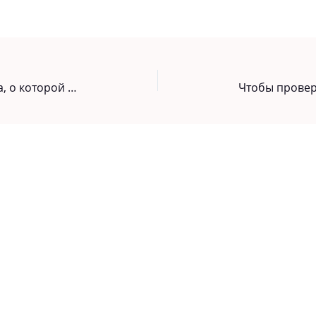
Иcцеляющaя перекиcь водородa, о которой не говорят, потому что она дешевая