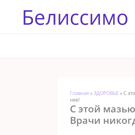
Перейти
Белиссимо
к
содержимому
Главная
»
ЗДОРОВЬЕ
»
С эт
нее!
С этой мазью 
Врачи никогд