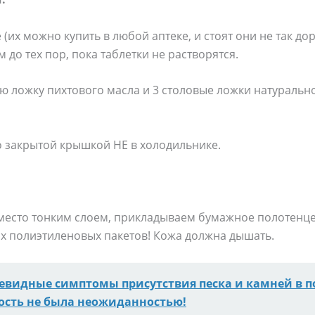
(их можно купить в любой аптеке, и стоят они не так дор
до тех пор, пока таблетки не растворятся.
ю ложку пихтового масла и 3 столовые ложки натуральн
о закрытой крышкой НЕ в холодильнике.
место тонким слоем, прикладываем бумажное полотенце
их полиэтиленовых пакетов! Кожа должна дышать.
евидные симптомы присутствия песка и камней в по
ость не была неожиданностью!