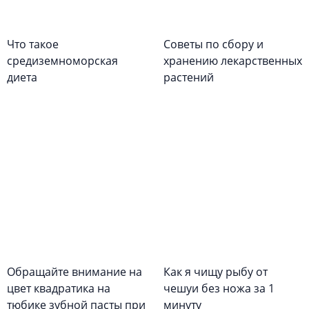
Что такое
Советы по сбору и
средиземноморская
хранению лекарственных
диета
растений
Обращайте внимание на
Как я чищу рыбу от
цвет квадратика на
чешуи без ножа за 1
тюбике зубной пасты при
минуту