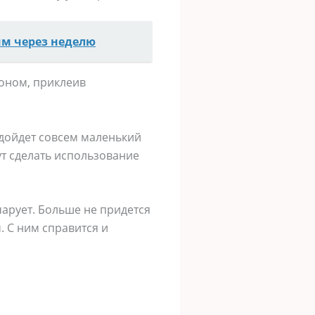
им через неделю
тоном, приклеив
одойдет совсем маленький
ут сделать использование
чарует. Больше не придется
. С ним справится и