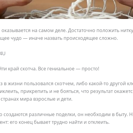
е оказывается на самом деле. Достаточно положить нитку
ящее чудо — иначе назвать происходящее сложно.
74U
йти край скотча. Все гениальное — просто!
з в жизни пользовался скотчем, либо какой-то другой кл
клеить, прикрепить и не бояться, что результат окажетс
странах мира взрослые и дети.
 создаются различные поделки, он необходим в быту. Н
нт: его конец бывает трудно найти и отклеить.