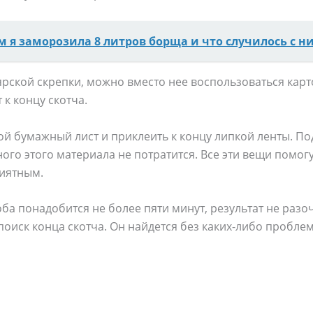
м я заморозила 8 литров борща и что случилось с н
ярской скрепки, можно вместо нее воспользоваться кар
к концу скотча.
ой бумажный лист и приклеить к концу липкой ленты. П
ного этого материала не потратится. Все эти вещи помог
риятным.
ба понадобится не более пяти минут, результат не разо
поиск конца скотча. Он найдется без каких-либо проблем