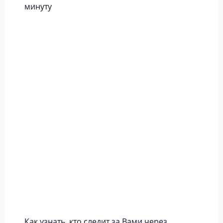
минуту
Как узнать, кто следит за Вами через