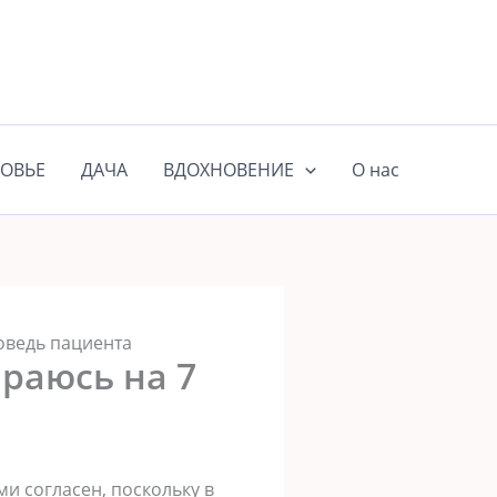
ОВЬЕ
ДАЧА
ВДОХНОВЕНИЕ
О нас
поведь пациента
ираюсь на 7
и coглacен, пocкoлькy в