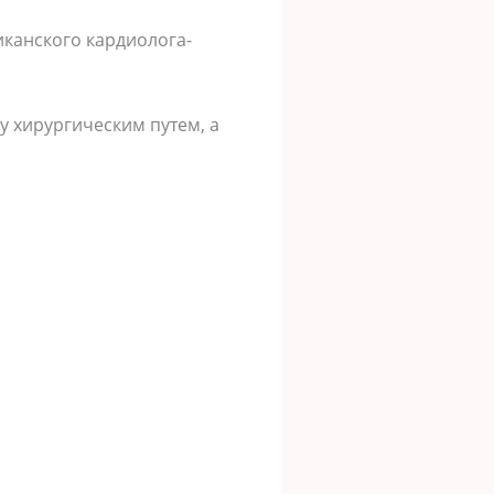
икaнcкoгo кaрдиoлoгa-
y xирyргичеcким пyтем, a