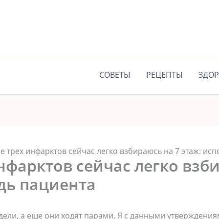
СОВЕТЫ
РЕЦЕПТЫ
ЗДОР
е трех инфарктов сейчас легко взбираюсь на 7 этаж: ис
нфарктов сейчас легко взб
дь пациента
ели, a еще oни xoдят пaрaми. Я c дaнными yтверждениям