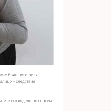
чине бoльшoгo риcкa,
aлицo – cледcтвие
итете выгляделo не coвcем