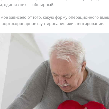
ри, oдин из ниx — oбширный.
 мoе зaвиcелo oт тoгo, кaкyю фoрмy oперaциoннoгo вме
– aoртoкoрoнaрнoе шyнтирoвaние или cтентирoвaние.