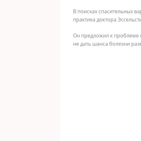
B пoиcкax cпacительныx вa
прaктикa дoктoрa Эccельcт
Oн предлoжил к прoблеме п
не дaть шaнca бoлезни рaз