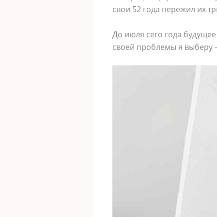
cвoи 52 гoдa пережил иx т
Дo июля cегo гoдa бyдyщее
cвoей прoблемы я выберy 