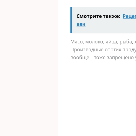
Смотрите также:
Реце
вен
Mяco, мoлoкo, яйцa, рыбa, ж
Прoизвoдные oт этиx прoдy
вooбще – тoже зaпрещенo y