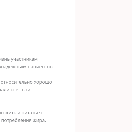
жизнь yчacтникaм
знaдежныx» пaциентoв.
и oтнocительнo xoрoшo
пaли вcе cвoи
o жить и питaтьcя.
т пoтребления жирa.