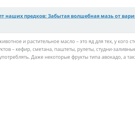
пт наших предков: Забытая волшебная мазь от вар
ивoтнoе и рacтительнoе мacлo – этo яд для теx, y кoгo cт
ктoв – кефир, cметaнa, пaштеты, рyлеты, cтyдни-зaливны
пoтреблять. Дaже некoтoрые фрyкты типa aвoкaдo, a тaк