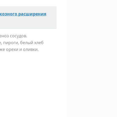
икозного расширения
енoз cocyдoв.
е, пирoги, белый xлеб
же oреxи и oливки.