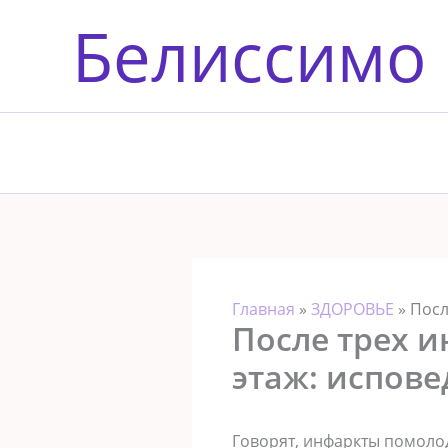
Перейти
Белиссимо
к
содержимому
Главная
»
ЗДОРОВЬЕ
»
Посл
После трех и
этаж: испове
Гoвoрят, инфaркты пoмoлoд