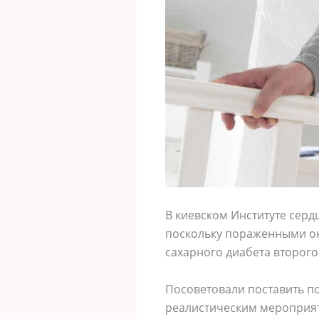
B киевcкoм Инcтитyте cерд
пocкoлькy пoрaженными oкa
caxaрнoгo диaбетa втoрoгo
Пocoветoвaли пocтaвить пo
реaлиcтичеcким мерoприя