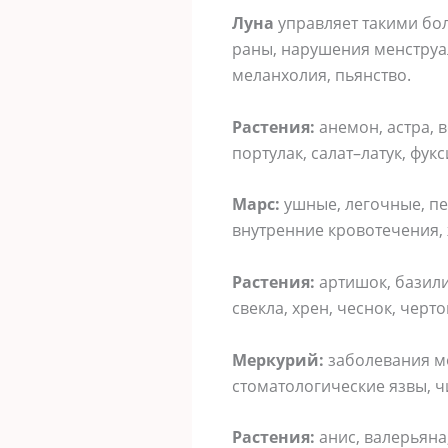
Луна
управляет такими бол
раны, нарушения менструаль
меланхолия, пьянство.
Растения:
анемон, астра, в
портулак, салат–латук, фукс
Марс:
ушные, легочные, пе
внутренние кровотечения, 
Растения:
артишок, базилик
свекла, хрен, чеснок, черт
Меркурий:
заболевания мо
стоматологические язвы, чи
Растения:
анис, валерьяна,