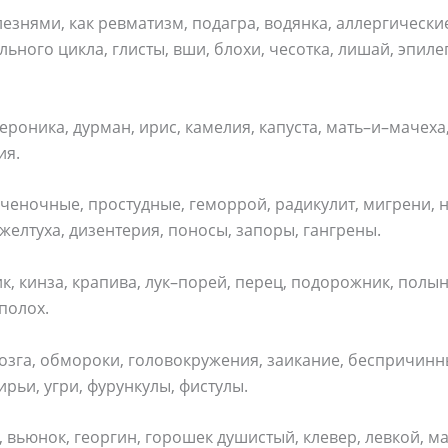
езнями, как ревматизм, подагра, водянка, аллергически
ного цикла, глисты, вши, блохи, чесотка, лишай, эпиле
ероника, дурман, ирис, камелия, капуста, мать–и–мачеха,
ия.
ченочные, простудные, геморрой, радикулит, мигрени,
желтуха, дизентерия, поносы, запоры, гангрены.
, кинза, крапива, лук–порей, перец, подорожник, полынь
ополох.
зга, обмороки, головокружения, заикание, беспричинны
рьи, угри, фурункулы, фистулы.
 вьюнок, георгин, горошек душистый, клевер, левкой, ма