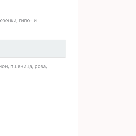
зенки, гипо– и
ион, пшеница, роза,