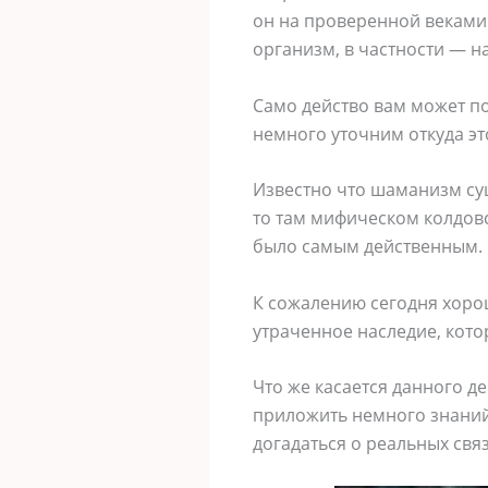
он на проверенной веками 
организм, в частности — на
Само действо вам может по
немного уточним откуда эт
Известно что шаманизм суще
то там мифическом колдовс
было самым действенным.
К сожалению сегодня хорош
утраченное наследие, котор
Что же касается данного де
приложить немного знаний п
догадаться о реальных свя