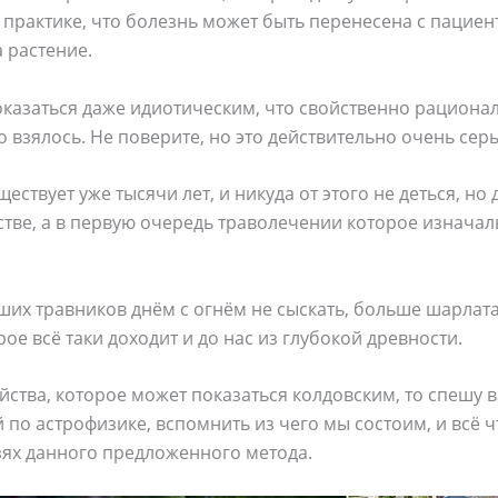
практике, что болезнь может быть перенесена с пациен
 растение.
казаться даже идиотическим, что свойственно рационал
о взялось. Не поверите, но это действительно очень сер
ствует уже тысячи лет, и никуда от этого не деться, но 
тве, а в первую очередь траволечении которое изначаль
их травников днём с огнём не сыскать, больше шарлатан
ое всё таки доходит и до нас из глубокой древности.
йства, которое может показаться колдовским, то спешу в
о астрофизике, вспомнить из чего мы состоим, и всё чт
зях данного предложенного метода.