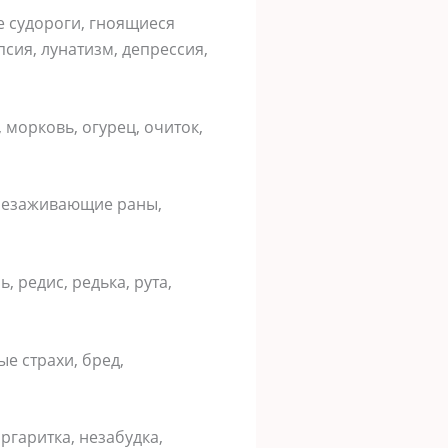
е судороги, гноящиеся
псия, лунатизм, депрессия,
 морковь, огурец, очиток,
 незаживающие раны,
, редис, редька, рута,
е страхи, бред,
ргаритка, незабудка,