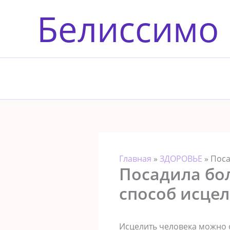
Перейти
Белиссимо
к
содержимому
Главная
»
ЗДОРОВЬЕ
»
Поса
Посадила бо
способ исцел
Исцелить человека можно 