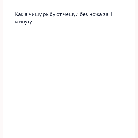
Как я чищу рыбу от чешуи без ножа за 1
минуту